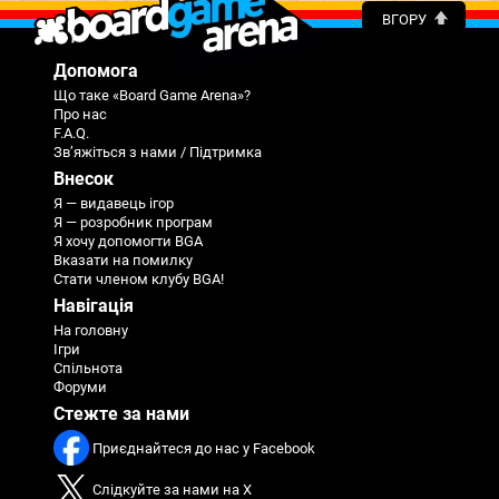
ВГОРУ
Допомога
Що таке «Board Game Arena»?
Про нас
F.A.Q.
Зв’яжіться з нами / Підтримка
Внесок
Я — видавець ігор
Я — розробник програм
Я хочу допомогти BGA
Вказати на помилку
Стати членом клубу BGA!
Навігація
На головну
Ігри
Спільнота
Форуми
Стежте за нами
Приєднайтеся до нас у Facebook
Слідкуйте за нами на X