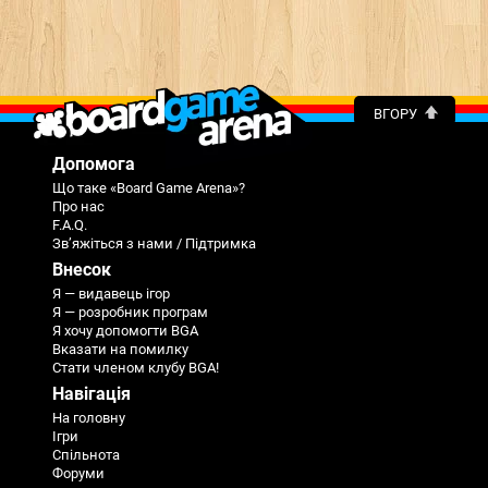
ВГОРУ
Допомога
Що таке «Board Game Arena»?
Про нас
F.A.Q.
Зв’яжіться з нами / Підтримка
Внесок
Я — видавець ігор
Я — розробник програм
Я хочу допомогти BGA
Вказати на помилку
Стати членом клубу BGA!
Навігація
На головну
Ігри
Спільнота
Форуми