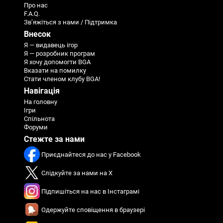
Про нас
F.A.Q.
Зв’яжіться з нами / Підтримка
Внесок
Я — видавець ігор
Я — розробник програм
Я хочу допомогти BGA
Вказати на помилку
Стати членом клубу BGA!
Навігація
На головну
Ігри
Спільнота
Форуми
Стежте за нами
Приєднайтеся до нас у Facebook
Слідкуйте за нами на X
Підпишіться на нас в Інстаграмі
Одержуйте сповіщення в браузері