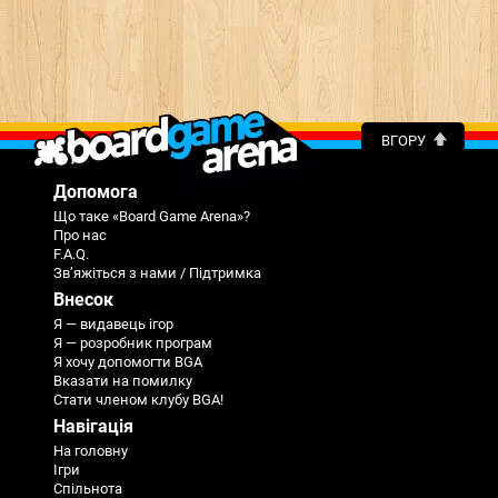
ВГОРУ
Допомога
Що таке «Board Game Arena»?
Про нас
F.A.Q.
Зв’яжіться з нами / Підтримка
Внесок
Я — видавець ігор
Я — розробник програм
Я хочу допомогти BGA
Вказати на помилку
Стати членом клубу BGA!
Навігація
На головну
Ігри
Спільнота