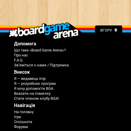
ВГОРУ
Допомога
Що таке «Board Game Arena»?
Про нас
F.A.Q.
Зв’яжіться з нами / Підтримка
Внесок
Я — видавець ігор
Я — розробник програм
Я хочу допомогти BGA
Вказати на помилку
Стати членом клубу BGA!
Навігація
На головну
Ігри
Спільнота
Форуми