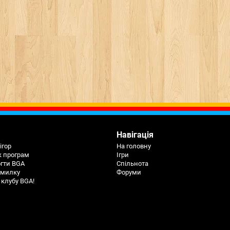
Навігація
ігор
На головну
к програм
Ігри
огти BGA
Спільнота
омилку
Форуми
 клубу BGA!