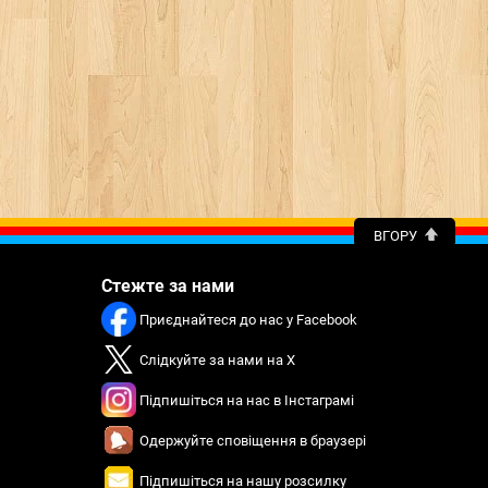
ВГОРУ
Стежте за нами
Приєднайтеся до нас у Facebook
Слідкуйте за нами на X
Підпишіться на нас в Інстаграмі
Одержуйте сповіщення в браузері
Підпишіться на нашу розсилку