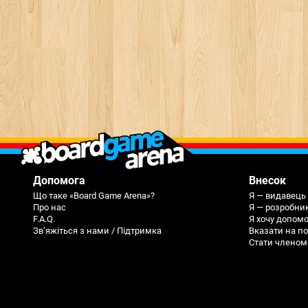
Допомога
Внесок
Що таке «Board Game Arena»?
Я — видавець 
Про нас
Я — розробни
F.A.Q.
Я хочу допом
Зв’яжіться з нами / Підтримка
Вказати на п
Стати членом