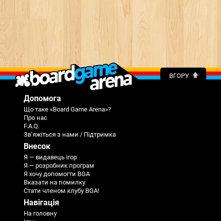
ВГОРУ
Допомога
Що таке «Board Game Arena»?
Про нас
F.A.Q.
Зв’яжіться з нами / Підтримка
Внесок
Я — видавець ігор
Я — розробник програм
Я хочу допомогти BGA
Вказати на помилку
Стати членом клубу BGA!
Навігація
На головну