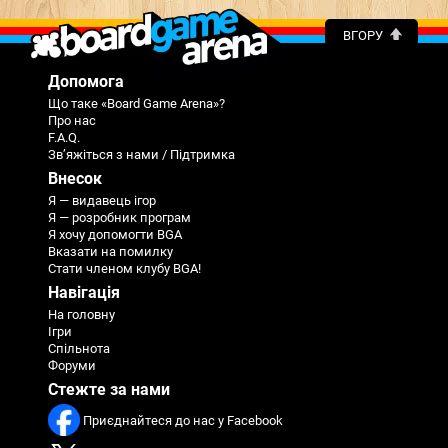
ВГОРУ
Допомога
Що таке «Board Game Arena»?
Про нас
F.A.Q.
Зв’яжіться з нами / Підтримка
Внесок
Я — видавець ігор
Я — розробник програм
Я хочу допомогти BGA
Вказати на помилку
Стати членом клубу BGA!
Навігація
На головну
Ігри
Спільнота
Форуми
Стежте за нами
Приєднайтеся до нас у Facebook